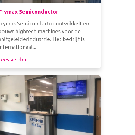
Trymax Semiconductor
Trymax Semiconductor ontwikkelt en
bouwt hightech machines voor de
halfgeleiderindustrie. Het bedrijf is
internationaal
Lees verder
beelding