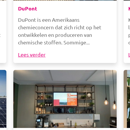
DuPont
DuPont is een Amerikaans
chemieconcern dat zich richt op het
t
ontwikkelen en produceren van
chemische stoffen. Sommige
Lees verder
Afbeelding
Af