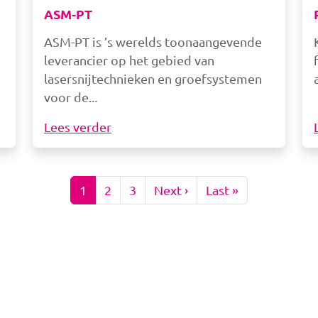
ASM-PT
ASM-PT is ’s werelds toonaangevende
leverancier op het gebied van
lasersnijtechnieken en groefsystemen
voor de
Lees verder
Paginering
Volgende pagina
Laatste pagin
1
2
3
Next ›
Last »
Afbeelding
Afbeelding
Af