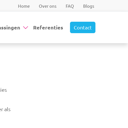
Home
Over ons
FAQ
Blogs
assingen
Referenties
Contact
ies
r als