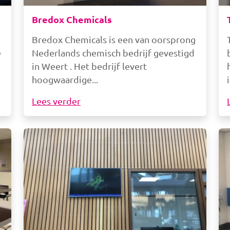
Bredox Chemicals
Bredox Chemicals is een van oorsprong
e
Nederlands chemisch bedrijf gevestigd
in Weert . Het bedrijf levert
hoogwaardige
Lees verder
Afbeelding
Af