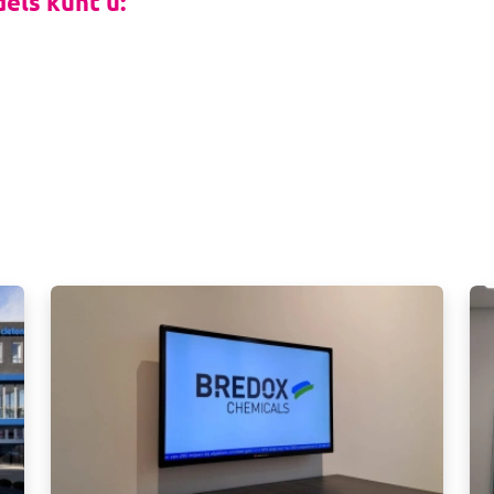
els kunt u:
Afbeelding
Af