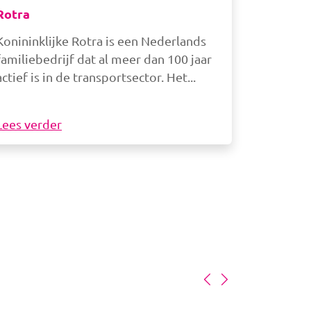
Rotra
Konininklijke Rotra is een Nederlands
familiebedrijf dat al meer dan 100 jaar
actief is in de transportsector. Het
Lees verder
a
beelding
Afbeelding
Afbeelding