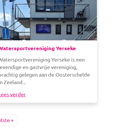
Watersportvereniging Yerseke
Watersportvereniging Yerseke is een
levendige en gastvrije vereniging,
prachtig gelegen aan de Oosterschelde
in Zeeland
Lees verder
nde pagina
Laatste pagina
tste »