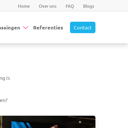
Home
Over ons
FAQ
Blogs
assingen
Referenties
Contact
ng is
nen?
beelding