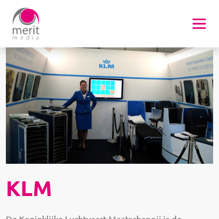
Overslaan en naar de inhoud gaan
Afbeelding
KLM
De Koninklijke Luchtvaart Maatschappij is de