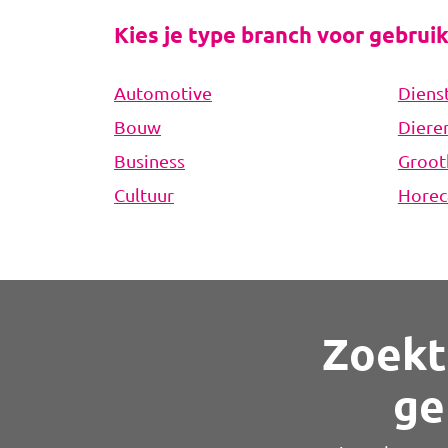
Kies je type branch voor gebrui
Automotive
Diens
Bouw
Diere
Business
Groot
Cultuur
Horec
Zoekt
ge