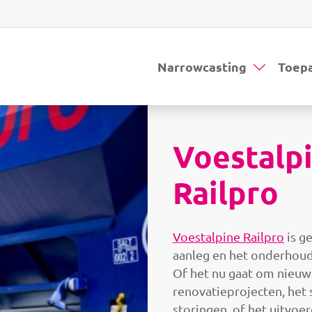
Narrowcasting
Toep
Voestalp
Railpro
Voestalpine Railpro
is ge
aanleg en het onderhou
Of het nu gaat om nieu
renovatieprojecten, het 
storingen, of het uitvoe