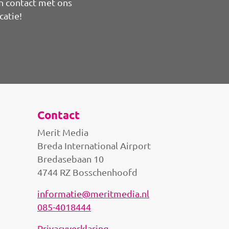
n contact met ons
catie!
Contact
Merit Media
Breda International Airport
Bredasebaan 10
4744 RZ Bosschenhoofd
informatie@meritmedia.nl
085-4018444
Privacyverklaring