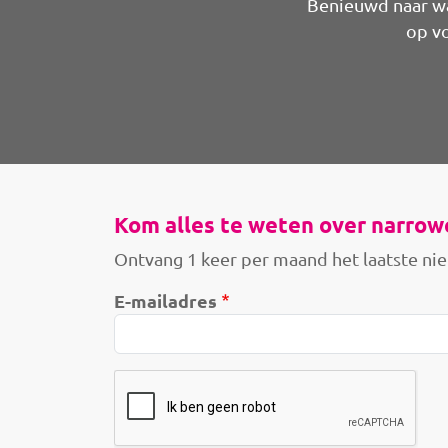
Benieuwd naar wa
op vo
Kom alles te weten over narrow
Ontvang 1 keer per maand het laatste nie
E-mailadres