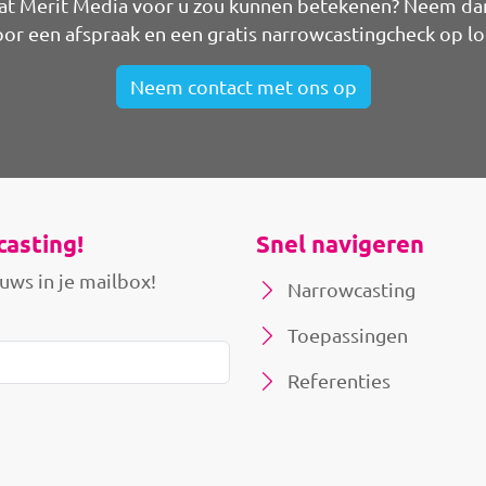
t Merit Media voor u zou kunnen betekenen? Neem da
or een afspraak en een gratis narrowcastingcheck op lo
Neem contact met ons op
casting!
Snel navigeren
uws in je mailbox!
Narrowcasting
Toepassingen
Referenties