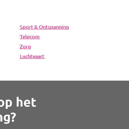
Sport & Ontspanning
Telecom
Zorg
Luchtvaart
op het
ng?