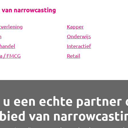
k van narrowcasting
tverlening
Kapper
n
Onderwijs
handel
Interactief
a / FMCG
Retail
 u een echte partner 
bied van narrowcasti