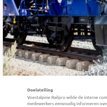
Doelstelling
Voestalpine Railpro wilde de interne com
medewerkers eenvoudig informeren over 