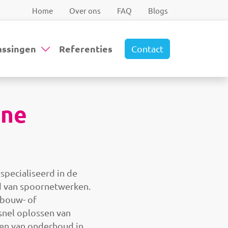
Home
Over ons
FAQ
Blogs
assingen
Referenties
Contact
ine
specialiseerd in de
d van spoornetwerken.
wbouw- of
snel oplossen van
ren van onderhoud in