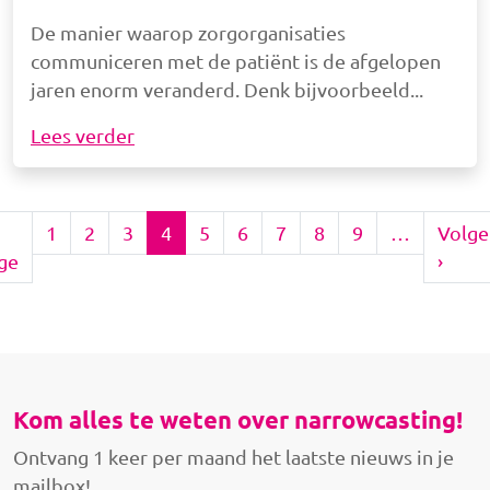
De manier waarop zorgorganisaties
communiceren met de patiënt is de afgelopen
jaren enorm veranderd. Denk bijvoorbeeld
Lees verder
Paginering
1
2
3
4
5
6
7
8
9
…
Volg
pagina
Vorige pagina
Volg
ge
›
Kom alles te weten over narrowcasting!
Ontvang 1 keer per maand het laatste nieuws in je
mailbox!