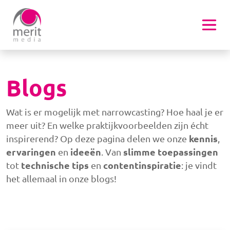
Overslaan en naar de inhoud gaan
Blogs
Wat is er mogelijk met
narrowcasting
? Hoe haal je er
meer
uit? En welke
praktijkvoorbeelden
zijn écht
kennis
inspirerend? Op deze pagina delen we onze
,
ervaringen
ideeën
slimme
toepassingen
en
. Van
technische
tips
contentinspiratie
tot
en
: je vindt
het allemaal in onze
blogs
!