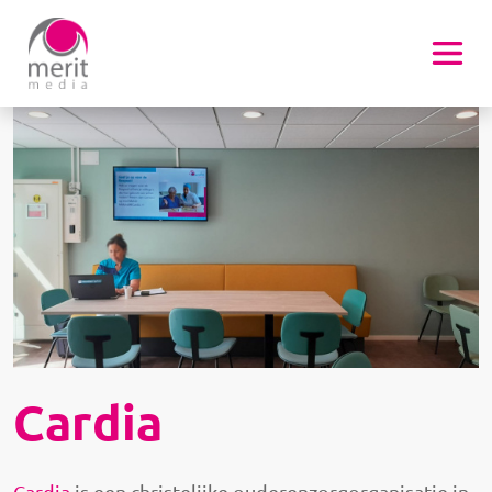
Overslaan en naar de inhoud gaan
Afbeelding
Cardia
Cardia
is een christelijke ouderenzorgorganisatie in