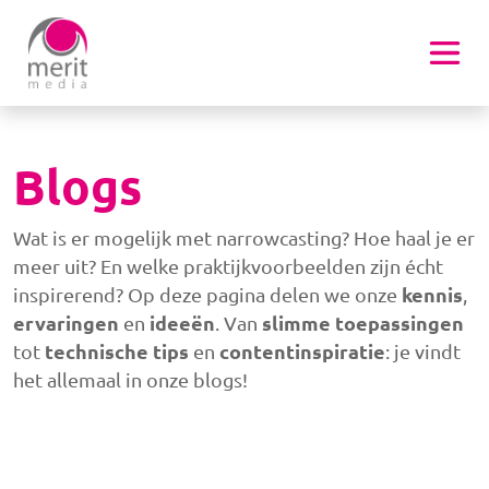
Overslaan en naar de inhoud gaan
Blogs
Wat is er mogelijk met
narrowcasting
? Hoe haal je er
meer
uit? En welke
praktijkvoorbeelden
zijn écht
kennis
inspirerend? Op deze pagina delen we onze
,
ervaringen
ideeën
slimme
toepassingen
en
. Van
technische
tips
contentinspiratie
tot
en
: je vindt
het allemaal in onze
blogs
!